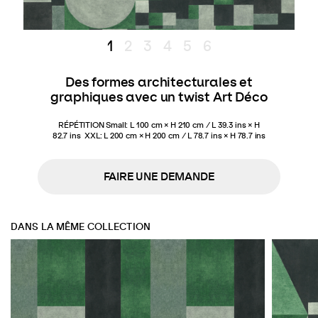
1
2
3
4
5
6
Des formes architecturales et
graphiques avec un twist Art Déco
RÉPÉTITION Small:
L 100 cm × H 210 cm / L 39.3 ins × H
82.7 ins
XXL: L 200 cm × H 200 cm / L 78.7 ins × H 78.7 ins
FAIRE UNE DEMANDE
DANS LA MÊME COLLECTION